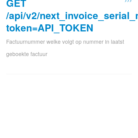
GET
>>>
/api/v2/next_invoice_serial
token=API_TOKEN
Factuurnummer welke volgt op nummer in laatst
geboekte factuur
Supported Formats
json