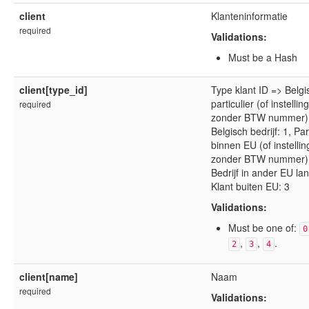
client
Klanteninformatie
required
Validations:
Must be a Hash
client[type_id]
Type klant ID => Belg
particulier (of instelling
required
zonder BTW nummer):
Belgisch bedrijf: 1, Par
binnen EU (of instellin
zonder BTW nummer):
Bedrijf in ander EU lan
Klant buiten EU: 3
Validations:
Must be one of:
0
,
,
.
2
3
4
client[name]
Naam
required
Validations: